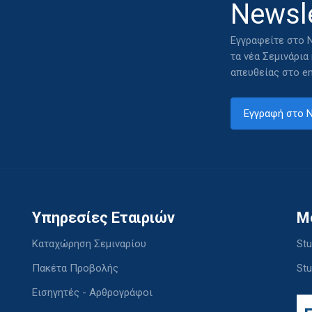
Newsle
Εγγραφείτε στο N
τα νέα Σεμινάρια
απευθείας στο em
Εγγραφή στο N
Υπηρεσίες Εταιριών
M
Καταχώρηση Σεμιναρίου
Stu
Πακέτα Προβολής
Stu
Εισηγητές - Αρθρογράφοι