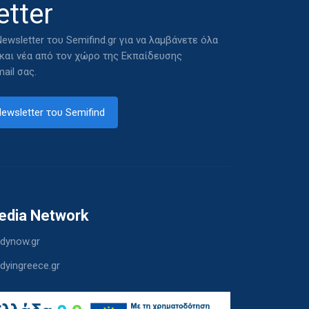
tter
ewsletter του Semifind.gr για να λαμβάνετε όλα
 και νέα από τον χώρο της Εκπαίδευσης
ail σας.
ewsletter του Semifind
edia Network
dynow.gr
dyingreece.gr