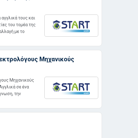
 αγγλικά τους και
τίες του τομέα της
αλλαγή με το
 Ηλεκτρολόγους Μηχανικούς
όγους Μηχανικούς
Αγγλικά σε ένα
γνωση, την