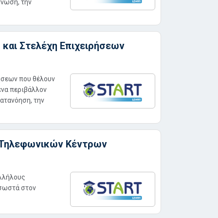
γνωση, την
ες και Στελέχη Επιχειρήσεων
ρήσεων που θέλουν
ένα περιβάλλον
κατανόηση, την
υς Τηλεφωνικών Κέντρων
αλλήλους
 σωστά στον