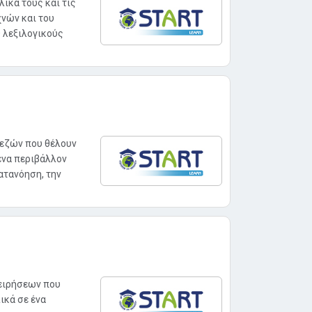
λικά τους και τις
χνών και του
 λεξιλογικούς
πεζών που θέλουν
ένα περιβάλλον
ατανόηση, την
χειρήσεων που
ικά σε ένα