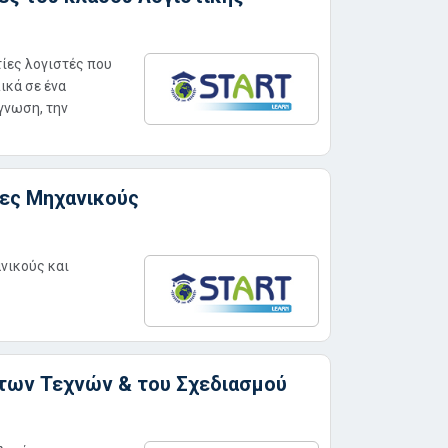
τίες λογιστές που
ικά σε ένα
γνωση, την
ονες Μηχανικούς
ανικούς και
ο των Τεχνών & του Σχεδιασμού