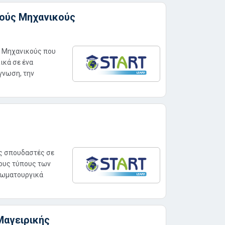
ικούς Μηχανικούς
ς Μηχανικούς που
ικά σε ένα
γνωση, την
ους σπουδαστές σε
τους τύπους των
χωματουργικά
 Μαγειρικής