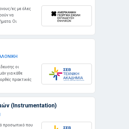
ενους/ες με όλες
ρούν να
ήματα. Οι
ΑΛΟΝΙΚΗ
ίδευσης οι
μάν για κάθε
 ορθές πρακτικές
ών (Instrumentation)
Η
ικό προσωπικό που