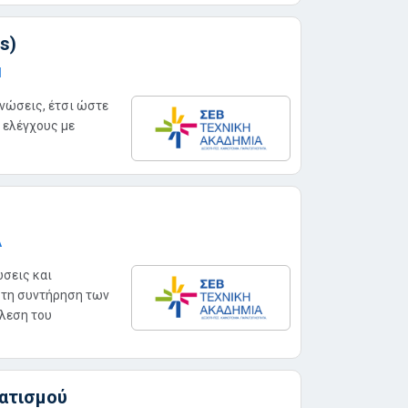
s)
Η
νώσεις, έτσι ώστε
ν ελέγχους με
Α
σεις και
ι τη συντήρηση των
λεση του
ατισμού