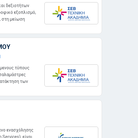
και δεξιοτήτων
ροφικό εξοπλισμό,
, στη μείωση
ΜΟΥ
Η
ύμενους τύπους
 σαλαμάστρες
 κατάκτηση των
μενο ενασχόλησης
Services), είναι