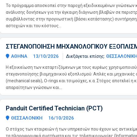
Το πρόγραμμα αποσκοπεί στην παροχή εξειδικευμένων γνώσεων 
ανάλυσης δονήσεων για την έγκαιρη διάγνωση βλαβών σε περιστ
συμβάλλοντας στην προγνωστική (βάσει κατάστασης) συντήρηση
αστοχιών και του κόστους...
ΣΤΕΓΑΝΟΠΟΙΗΣΗ ΜΗΧΑΝΟΛΟΓΙΚΟΥ ΕΞΟΠΛΙΣ
ΑΘΗΝΑ
13/10/2026
Διεξάγεται επίσης:
ΘΕΣΣΑΛΟΝΙΚ
Η εξοικείωση των καταρτιζόμενων με τους ευρέως χρησιμοποιο
στεγανοποίησης βιομηχανικού εξοπλισμού: Απλές και μηχανικές
(mechanical seals), O-rings και τσιμούχες, κ.α. Στόχος αποτελεί η
απαραίτητων γνώσεων και...
Panduit Certified Technician (PCT)
ΘΕΣΣΑΛΟΝΙΚΗ
16/10/2026
Ο στόχος των εταιρειών ή των υπηρεσιών που έχουν ως αντικεί
τα πληροφοριακά συστήματα και τις τηλεπικοινωνίες (Information 