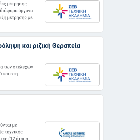
άδες μέτρησης
 διάφορα όργανα
ιξη μέτρησης με
ρόληψη και ριζική Θεραπεία
ητα των στελεχών
 και στη
ύνται με
ές τεχνικής
τές (12 άτομα