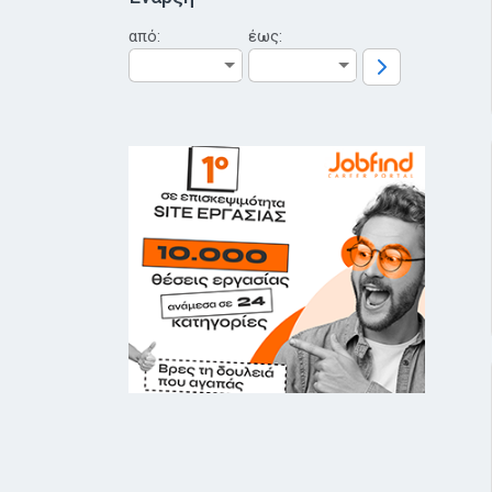
από:
έως: