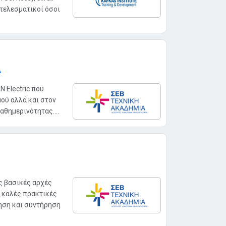
οτελεσματικοί όσοι
Α
 Electric που
ού αλλά και στον
θημερινότητας....
ς βασικές αρχές
 καλές πρακτικές
ρηση και συντήρηση