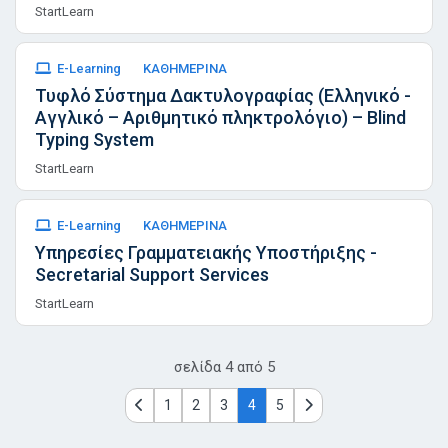
StartLearn
E-Learning
ΚΑΘΗΜΕΡΙΝΑ
Τυφλό Σύστημα Δακτυλογραφίας (Ελληνικό -
Αγγλικό – Αριθμητικό πληκτρολόγιο) – Blind
Typing System
StartLearn
E-Learning
ΚΑΘΗΜΕΡΙΝΑ
Υπηρεσίες Γραμματειακής Υποστήριξης -
Secretarial Support Services
StartLearn
σελίδα
4
από
5
1
2
3
4
5