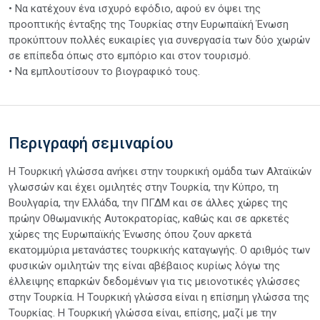
• Να κατέχουν ένα ισχυρό εφόδιο, αφού εν όψει της
προοπτικής ένταξης της Τουρκίας στην Ευρωπαϊκή Ένωση
προκύπτουν πολλές ευκαιρίες για συνεργασία των δύο χωρών
σε επίπεδα όπως στο εμπόριο και στον τουρισμό.
• Να εμπλουτίσουν το βιογραφικό τους.
Περιγραφή σεμιναρίου
Η Τουρκική γλώσσα ανήκει στην τουρκική ομάδα των Αλταϊκών
γλωσσών και έχει ομιλητές στην Τουρκία, την Κύπρο, τη
Βουλγαρία, την Ελλάδα, την ΠΓΔΜ και σε άλλες χώρες της
πρώην Οθωμανικής Αυτοκρατορίας, καθώς και σε αρκετές
χώρες της Ευρωπαϊκής Ένωσης όπου ζουν αρκετά
εκατομμύρια μετανάστες τουρκικής καταγωγής. Ο αριθμός των
φυσικών ομιλητών της είναι αβέβαιος κυρίως λόγω της
έλλειψης επαρκών δεδομένων για τις μειονοτικές γλώσσες
στην Τουρκία. Η Τουρκική γλώσσα είναι η επίσημη γλώσσα της
Τουρκίας. Η Τουρκική γλώσσα είναι, επίσης, μαζί με την