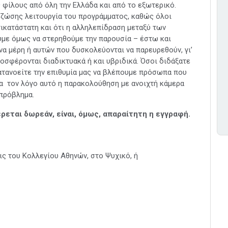
 φίλους από όλη την Ελλάδα και από το εξωτερικό.
 ζώσης λειτουργία του προγράμματος, καθώς όλοι
τικατάστατη και ότι η αλληλεπίδραση μεταξύ των
με όμως να στερηθούμε την παρουσία – έστω και
α μέρη ή αυτών που δυσκολεύονται να παρευρεθούν, γι’
οσφέρονται διαδικτυακά ή και υβριδικά. Όσοι διδάξατε
κατανοείτε την επιθυμία μας να βλέπουμε πρόσωπα που
ια τον λόγο αυτό η παρακολούθηση με ανοιχτή κάμερα
 πρόβλημα.
ται δωρεάν, είναι, όμως, απαραίτητη η εγγραφή.
ις του Κολλεγίου Αθηνών, στο Ψυχικό, ή