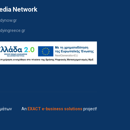
edia Network
dynow.gr
dyingreece.gr
ημάτων
An
EXACT e-business solutions
project!