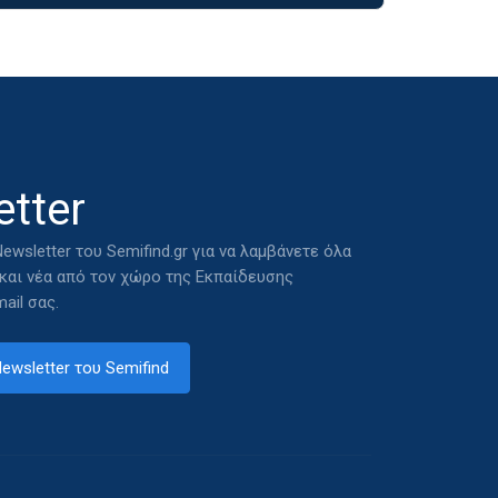
tter
ewsletter του Semifind.gr για να λαμβάνετε όλα
 και νέα από τον χώρο της Εκπαίδευσης
ail σας.
ewsletter του Semifind