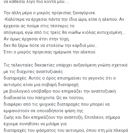
να κάθεσαι λίγο πιο κοντά μου……
Την άλλη μέρα ο μικρός πρίγκιπας ξαναγύρισε.
-Καλύτερα να έρχεσαι πάντα την ίδια ώρα, είπε η αλεπού. Αν
έρχεσαι ας πούμε στις τέσσερις το
απόγευμα, εγώ από τις τρείς θα νιώθω κιόλας ευτυχισμένη….
Αν όμως έρχεσαι έτσι στην τύχη,
δεν θα ξέρω πότε να στολίσω την καρδιά μου…
Έτσι ο μικρός πρίγκιπας ημέρωσε την αλεπού.
Τις τελευταίες δεκαετίες υπάρχει αυξανόμενη γνώση σχετικά
με τις διάχυτες αναπτυξιακές
διαταραχές. Αυτός ο όρος επισημαίνει το γεγονός ότι ο
αυτισμός είναι μια σοβαρή διαταραχή
με βιολογικό υπόβαθρο που επηρεάζει την αναπτυξιακή
διαδικασία του πάσχοντα. Ως εκ τούτου,
διαφέρει από τις ψυχικές διαταραχές που μπορεί να
εμφανιστούν σε οποιαδήποτε φάση της
ζωής και δεν επηρεάζουν την ανάπτυξη. Επιπλέον, σήμερα
έχουμε συνηθίσει να μιλάμε για
διαταραχές του φάσματος του αυτισμού, όπου στη μία πλευρά