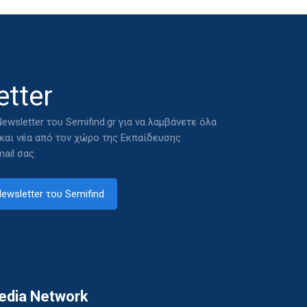
tter
ewsletter του Semifind.gr για να λαμβάνετε όλα
 και νέα από τον χώρο της Εκπαίδευσης
ail σας.
ewsletter του Semifind
edia Network