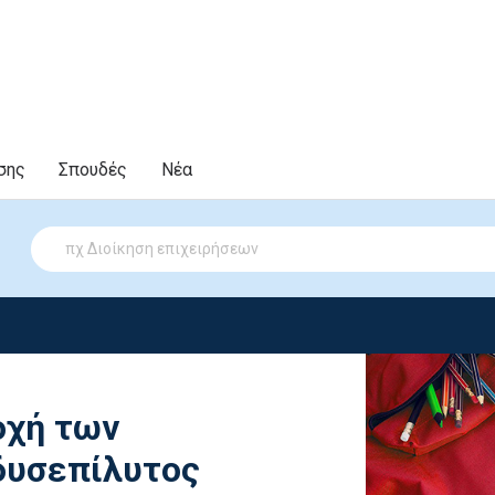
σης
Σπουδές
Νέα
οχή των
δυσεπίλυτος