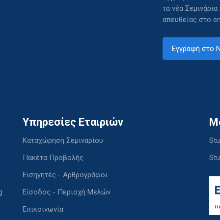
τα νέα Σεμινάρια
απευθείας στο em
Εγγραφή στο N
Υπηρεσίες Εταιριών
M
Καταχώρηση Σεμιναρίου
Stu
Πακέτα Προβολής
Stu
Εισηγητές - Αρθρογράφοι
g
Είσοδος - Περιοχή Μελών
Επικοινωνία