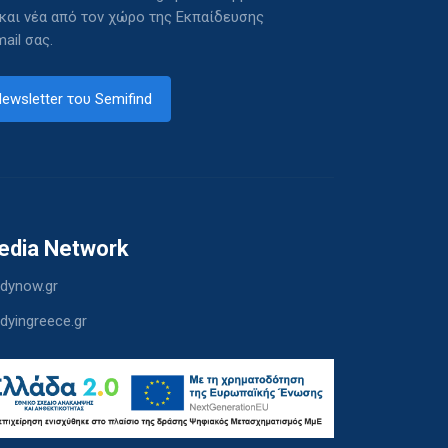
 και νέα από τον χώρο της Εκπαίδευσης
ail σας.
ewsletter του Semifind
edia Network
dynow.gr
dyingreece.gr