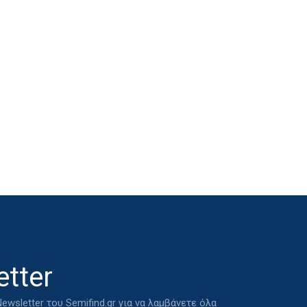
tter
ewsletter του Semifind.gr για να λαμβάνετε όλα