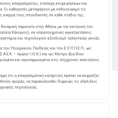
μένους επαγγελματίες, στελέχη επιχειρήσεων και
α. Οι καθηγητές μεταφέρουν με ενθουσιασμό τις
ας ενεργά τους σπουδαστές σε κάθε στάδιο της
δυναμική παρουσία στην Αθήνα, με την κεντρική του
λατεία Κάνιγγος), σε υπερσύγχρονες εγκαταστάσεις
γαστήρια και τεχνολογικό εξοπλισμό τελευταίας γενιάς.
 του Υπουργείου Παιδείας και του Ε.Ο.Π.Π.Ε.Π., ως
.Ε.Κ. – πρώην Ι.Ι.Ε.Κ.) και ως Κέντρο Δια Βίου
ισμένα και προσαρμοσμένα στις σύγχρονες απαιτήσεις
ηψη ότι η επαγγελματική κατάρτιση πρέπει να εκφράζει
εθνούς αγοράς, να παρακολουθεί διαρκώς τις εξελίξεις
ηφιακής τεχνολογίας.