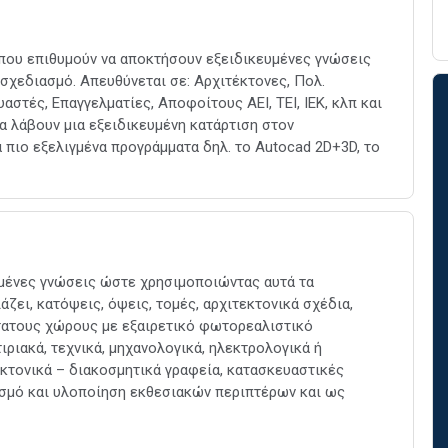
 που επιθυμούν να αποκτήσουν εξειδικευμένες γνώσεις
 σχεδιασμό. Απευθύνεται σε: Αρχιτέκτονες, Πολ.
στές, Επαγγελματίες, Αποφοίτους ΑΕΙ, ΤΕΙ, ΙΕΚ, κλπ και
α λάβουν μια εξειδικευμένη κατάρτιση στον
πιο εξελιγμένα προγράμματα δηλ. το Autocad 2D+3D, το
υμένες γνώσεις ώστε χρησιμοποιώντας αυτά τα
ζει, κατόψεις, όψεις, τομές, αρχιτεκτονικά σχέδια,
στατους χώρους με εξαιρετικό φωτορεαλιστικό
ιριακά, τεχνικά, μηχανολογικά, ηλεκτρολογικά ή
εκτονικά – διακοσμητικά γραφεία, κατασκευαστικές
διασμό και υλοποίηση εκθεσιακών περιπτέρων και ως