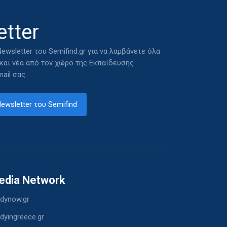
tter
ewsletter του Semifind.gr για να λαμβάνετε όλα
 και νέα από τον χώρο της Εκπαίδευσης
ail σας.
ewsletter του Semifind
edia Network
dynow.gr
dyingreece.gr