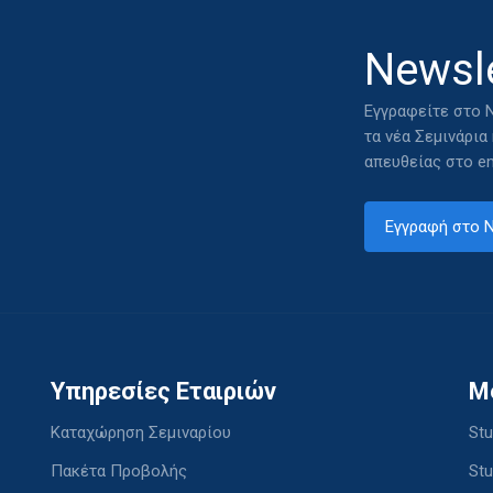
Newsle
Εγγραφείτε στο N
τα νέα Σεμινάρια
απευθείας στο em
Εγγραφή στο N
Υπηρεσίες Εταιριών
M
Καταχώρηση Σεμιναρίου
Stu
Πακέτα Προβολής
Stu