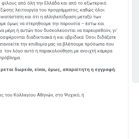
 φίλους από όλη την Ελλάδα και από το εξωτερικό.
 ζώσης λειτουργία του προγράμματος, καθώς όλοι
τικατάστατη και ότι η αλληλεπίδραση μεταξύ των
με όμως να στερηθούμε την παρουσία – έστω και
α μέρη ή αυτών που δυσκολεύονται να παρευρεθούν, γι’
οσφέρονται διαδικτυακά ή και υβριδικά. Όσοι διδάξατε
κατανοείτε την επιθυμία μας να βλέπουμε πρόσωπα που
ια τον λόγο αυτό η παρακολούθηση με ανοιχτή κάμερα
 πρόβλημα.
ται δωρεάν, είναι, όμως, απαραίτητη η εγγραφή.
ις του Κολλεγίου Αθηνών, στο Ψυχικό, ή