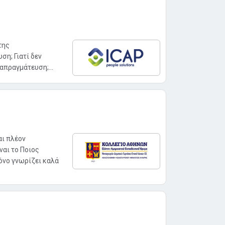
της
η; Γιατί δεν
απραγμάτευση;...
αι πλέον
ναι το Ποιος
μόνο γνωρίζει καλά