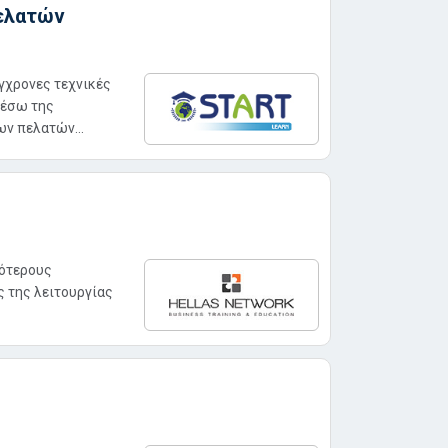
Πελατών
ύγχρονες τεχνικές
μέσω της
ν πελατών...
σότερους
 της λειτουργίας