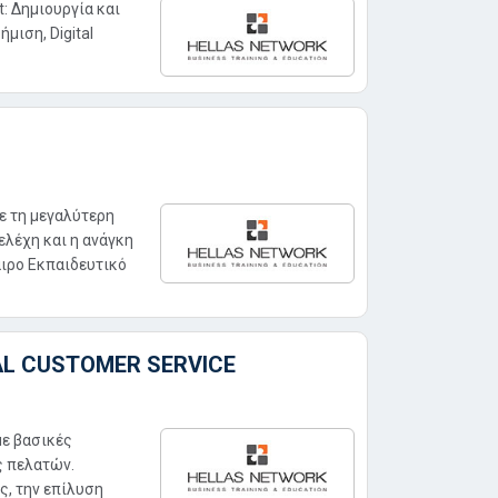
: Δημιουργία και
μιση, Digital
ε τη μεγαλύτερη
ελέχη και η ανάγκη
αιρο Εκπαιδευτικό
AL CUSTOMER SERVICE
με βασικές
ς πελατών.
ς, την επίλυση