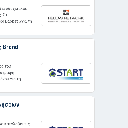
 ξενοδοχειακού
. Οι
κό μάρκετινγκ, τη
ς Brand
ας του
ταγραφή
άνου για τη
ωλήσεων
να καταλάβει τις