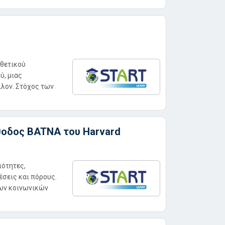
 θετικού
ύ, μιας
λλον. Στόχος των
θοδος BATNA του Harvard
ιότητες,
σεις και πόρους.
των κοινωνικών