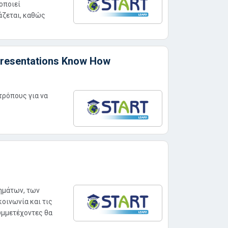
οποιεί
άζεται, καθώς
Presentations Know How
τρόπους για να
ημάτων, των
οινωνία και τις
υμμετέχοντες θα