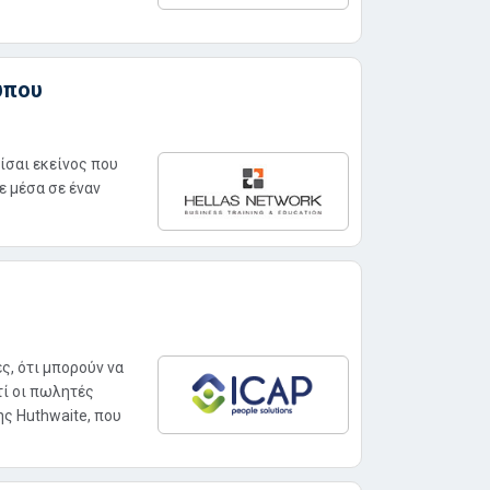
ύπου
ίσαι εκείνος που
τε μέσα σε έναν
ς, ότι μπορούν να
τί οι πωλητές
ης Huthwaite, που