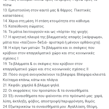
πίσω.
13. Εμπιστοσύνη στον εαυτό μας & θάρρος. Πιεστικές
καταστάσεις.
14. Χέρια στη μέση. Η στάση ετοιμότητα στο κάθισμα.
15. Κατεύθυνση σώματος.
16. Τα μάτια λειτουργούν και ως «πόρτα» της ψυχής.
17. Η αρνητική πλευρά της βλεμματικής επαφής («κάρφωμα»,
μάτια που «παίζουν» δεξιά- αριστερά ή μένουν ορθάνοιχτα).
18. Η κόρη των ματιών. Τα βλέμματα και οι σκέψεις που
κρύβουν στον επαγγελματικό χώρο και στις κοινωνικές
σχέσεις Ι
19. Τα βλέμματα & οι σκέψεις που κρύβουν στον
επαγγελματικό χώρο και στις κοινωνικές σχέσεις ΙΙ
20. Πόσο συχνά ανοιγοκλείνουν τα βλέφαρα. Βλέφαρα κλειστά.
Κοίταγμα επάνω, κάτω και πλάγια.
21. Κεφάλι χαμηλά & βλέμμα ψηλά.
22. Οι εκφράσεις του προσώπου & τα συναισθήματα.
23. Έξι συναισθήματα που φαίνονται στο πρόσωπό μας: χαρά,
λύπη, έκπληξη, φόβος, αποστροφή/περιφρόνηση, θυμός.
24. Εξωτερικεύω τα συναισθήματά μου: Αγαλλίαση, Θλίψη,