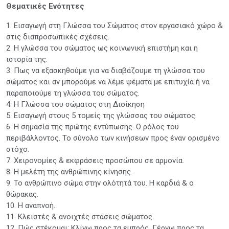
Θεματικές Ενότητες
1. Εισαγωγή στη Γλώσσα του Σώματος στον εργασιακό χώρο &
στις διαπροσωπικές σχέσεις.
2. Η γλώσσα του σώματος ως κοινωνική επιστήμη και η
ιστορία της.
3. Πως να εξασκηθούμε για να διαβάζουμε τη γλώσσα του
σώματος και αν μπορούμε να λέμε ψέματα με επιτυχία ή να
παραποιούμε τη γλώσσα του σώματος.
4. Η Γλώσσα του σώματος στη Διοίκηση
5. Εισαγωγή στους 5 τομείς της γλώσσας του σώματος.
6. Η σημασία της πρώτης εντύπωσης. Ο ρόλος του
περιβάλλοντος. Το σύνολο των κινήσεων προς έναν ορισμένο
στόχο.
7. Χειρονομίες & εκφράσεις προσώπου σε αρμονία.
8. Η μελέτη της ανθρώπινης κίνησης.
9. Το ανθρώπινο σώμα στην ολότητά του. Η καρδιά & ο
θώρακας.
10. Η αναπνοή.
11. Κλειστές & ανοιχτές στάσεις σώματος.
12. Πώς στέκομαι: Κλίνω προς τα εμπρός. Γέρνω προς τα