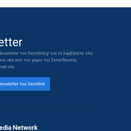
tter
ewsletter του Semifind.gr για να λαμβάνετε όλα
 και νέα από τον χώρο της Εκπαίδευσης
ail σας.
ewsletter του Semifind
edia Network