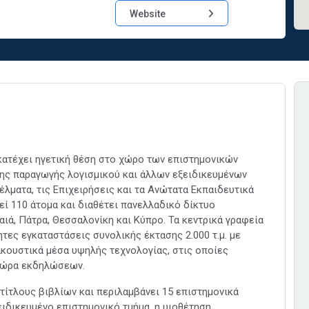
Website
ατέχει ηγετική θέση στο χώρο των επιστημονικών
ης παραγωγής λογισμικού και άλλων εξειδικευμένων
έλματα, τις Επιχειρήσεις και τα Ανώτατα Εκπαιδευτικά
εί 110 άτομα και διαθέτει πανελλαδικό δίκτυο
ιά, Πάτρα, Θεσσαλονίκη και Κύπρο. Τα κεντρικά γραφεία
τες εγκαταστάσεις συνολικής έκτασης 2.000 τ.μ. με
κουστικά μέσα υψηλής τεχνολογίας, στις οποίες
ηθώρα εκδηλώσεων.
τίτλους βιβλίων και περιλαμβάνει 15 επιστημονικά
ιδικευμένο επιστημονικό τμήμα, η υιοθέτηση