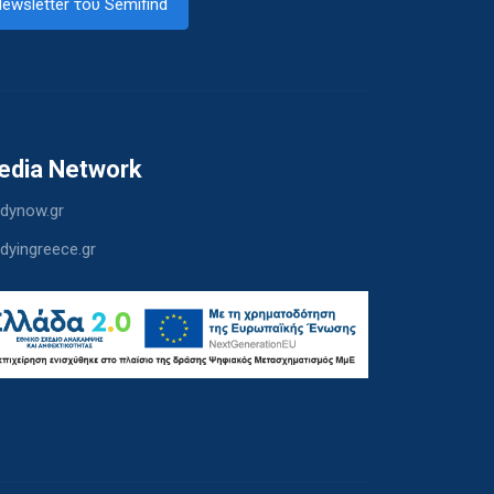
ewsletter του Semifind
edia Network
dynow.gr
dyingreece.gr