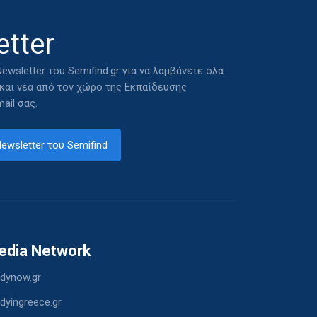
tter
ewsletter του Semifind.gr για να λαμβάνετε όλα
 και νέα από τον χώρο της Εκπαίδευσης
ail σας.
ewsletter του Semifind
edia Network
dynow.gr
dyingreece.gr