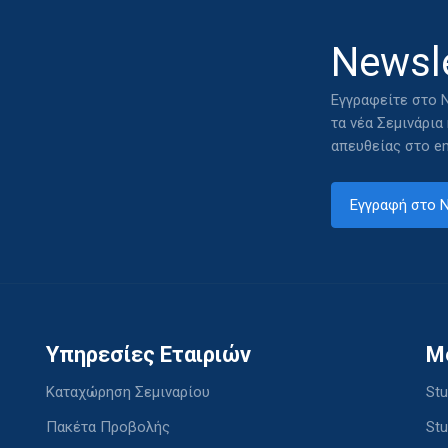
Newsle
Εγγραφείτε στο N
τα νέα Σεμινάρια
απευθείας στο em
Εγγραφή στο N
Υπηρεσίες Εταιριών
M
Καταχώρηση Σεμιναρίου
Stu
Πακέτα Προβολής
Stu