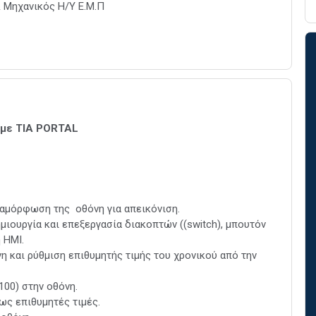
 Μηχανικός Η/Υ Ε.Μ.Π
 με ΤΙΑ PORTAL
ιαμόρφωση της οθόνη για απεικόνιση.
ιουργία και επεξεργασία διακοπτών ((switch), μπουτόν
η HMI.
η και ρύθμιση επιθυμητής τιμής του χρονικού από την
100) στην οθόνη.
ως επιθυμητές τιμές.