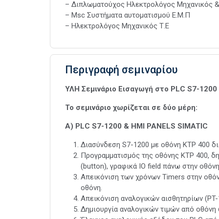
– Διπλωματούχος Ηλεκτρολόγος Μηχανικός &
– Msc Συστήματα αυτοματισμού Ε.Μ.Π
– Ηλεκτρολόγος Μηχανικός Τ.Ε
Περιγραφή σεμιναρίου
ΥΛΗ Σεμινάριο Εισαγωγή στο PLC S7-1200
Το σεμινάριο χωρίζεται σε δύο μέρη:
A) PLC S7-1200 & HMI PANELS SIMATIC
Διασύνδεση S7-1200 με οθόνη ΚΤP 400 δ
Προγραμματισμός της οθόνης KTP 400, δημ
(button), γραφικά IO field πάνω στην οθόν
Απεικόνιση των χρόνων Timers στην οθόν
οθόνη.
Απεικόνιση αναλογικών αισθητηρίων (PT-
Δημιουργία αναλογικών τιμών από οθόνη 