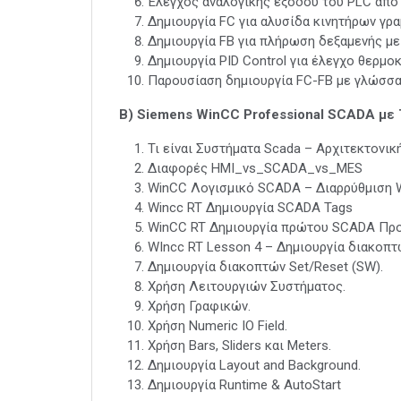
Έλεγχος αναλογικής εξόδου του PLC από
Δημιουργία FC για αλυσίδα κινητήρων γρ
Δημιουργία FB για πλήρωση δεξαμενής με
Δημιουργία PID Control για έλεγχο θερμο
Παρουσίαση δημιουργία FC-FB με γλώσσα
B) Siemens WinCC Professional SCADA με T
Τι είναι Συστήματα Scada – Αρχιτεκτονικ
Διαφορές HMI_vs_SCADA_vs_MES
WinCC Λογισμικό SCADA – Διαρρύθμιση 
Wincc RT Δημιουργία SCADA Tags
WinCC RT Δημιουργία πρώτου SCADA Πρ
WIncc RT Lesson 4 – Δημιουργία διακοπτώ
Δημιουργία διακοπτών Set/Reset (SW).
Χρήση Λειτουργιών Συστήματος.
Χρήση Γραφικών.
Χρήση Numeric IO Field.
Χρήση Bars, Sliders και Meters.
Δημιουργία Layout and Background.
Δημιουργία Runtime & AutoStart