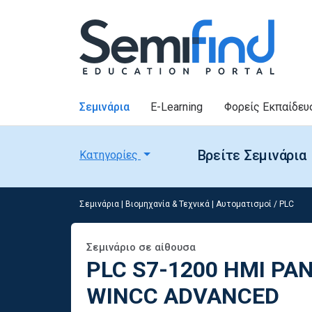
Σεμινάρια
E-Learning
Φορείς Εκπαίδευ
Βρείτε Σεμινάρια
Κατηγορίες
Σεμινάρια
|
Βιομηχανία & Τεχνικά
|
Αυτοματισμοί / PLC
Σεμινάριο σε αίθουσα
PLC S7-1200 HMI PAN
WINCC ADVANCED