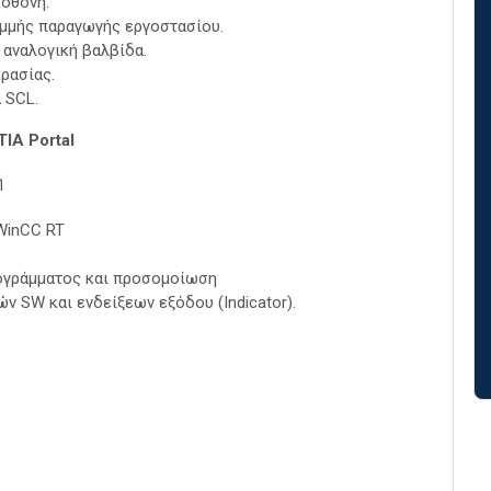
 οθόνη.
αμμής παραγωγής εργοστασίου.
 αναλογική βαλβίδα.
κρασίας.
 SCL.
IA Portal
ή
WinCC RT
ογράμματος και προσομοίωση
ν SW και ενδείξεων εξόδου (Indicator).