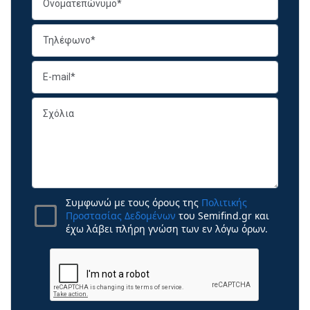
Συμφωνώ με τους όρους της
Πολιτικής
Προστασίας Δεδομένων
του Semifind.gr και
έχω λάβει πλήρη γνώση των εν λόγω όρων.