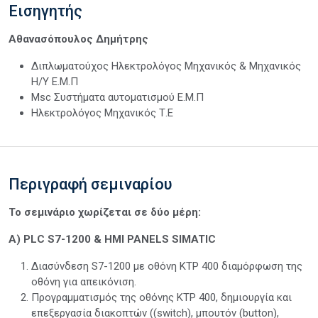
Εισηγητής
Αθανασόπουλος Δημήτρης
Διπλωματούχος Ηλεκτρολόγος Μηχανικός & Μηχανικός
Η/Υ Ε.Μ.Π
Msc Συστήματα αυτοματισμού Ε.Μ.Π
Ηλεκτρολόγος Μηχανικός Τ.Ε
Περιγραφή σεμιναρίου
Το σεμινάριο χωρίζεται σε δύο μέρη:
A) PLC S7-1200 & HMI PANELS SIMATIC
Διασύνδεση S7-1200 με οθόνη ΚΤP 400 διαμόρφωση της
οθόνη για απεικόνιση.
Προγραμματισμός της οθόνης KTP 400, δημιουργία και
επεξεργασία διακοπτών ((switch), μπουτόν (button),