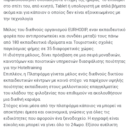
στο σπίτι του, από κινητό, Tablet ή υπολογιστή με απλά βήματα
ακόμα και για κάποιον ο οποίος δεν είναι εξοικειωμένος με
την τεχνολογία
Mέλος του διεθνούς οργανισμού EURHODIP, εναν εκπαιδευτικό
φορέα που αντιπροσωπεύει και συνδέει μεταξύ τους πάνω
από 180 εκπαιδευτικά ιδρύματα και Τουριστικές σχολές
παγκόσμιας φήμης σε 35 διαφορετικές χώρες.
Η ιδιότητα μέλους, δίνει πρόσβαση σε μια σειρά μοναδικών,
καινοτόμων και ποιοτικών υπηρεσιών διασφάλισης ποιότητας
για την Hoteltraining
Επιπλέον, η Πλατφόρμα γίνεται μέλος ενός διεθνούς δικτύου
εκπαιδευτικών κέντρων με κοινό στόχο: να παρέχουν υψηλής
ποιότητας εκπαίδευση στους μελλοντικούς επαγγελματίες
του κλάδου της φιλοξενίας που επιθυμούν να ακολουθήσουν
μια διεθνή καριέρα.
Στόχος είναι μέσα από την πλατφόρμα κάποιος να μπορεί να
αποκτήσει άμεσα και οικονομικά, γνώσεις για όλες τις
ειδικότητες που αφορούν ένα ξενοδοχείο. Η εγγραφή είναι
εύκολη και μπορεί να γίνει όλο το 24ωρο. Εξίσου ευέλικτη