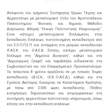
Απόφοιτη του τμήματος Συντήρησης Έργων Τέχνης και
Αρχαιοτήτων με μεταπτυχιακό τίτλο του Αριστοτέλειου
Πανεπιστημίου "Φυσικές και Χημικές Μέθοδοι
Διάγνωσης Φθοράς Υλικών Πολιτιστικής Κληρονομιάς".
Είναι κάτοχος μεταπτυχιακού διπλώματος στην
Εκπαίδευση Ενηλίκων, πιστοποιημένη εκπαιδεύτρια από
τον Ε.Ο.Π.Π.Ε.Π. και ενταγμένη στο μητρώο εκπαιδευτών
Λ.Α.Ε.Κ. του Ο.Α.Ε.Δ. Επίσης, κατέχει μεταπτυχιακό
δίπλωμα στη "Δημόσια Διοίκηση", καθώς και στη
"Δημιουργική Γραφή" και παράλληλα ειδικεύεται στη
Συμβουλευτική και τον Επαγγελματικό Προσανατολισμό.
Τα τελευταία 8 χρόνια εργάζεται σε μη τυπικές δομές
εκπαίδευσης (Δ.Ι.Ε.Κ., Ι.Ε.Κ.-Ο.Α.Ε.Δ.), καθώς και στα
Σχολεία Δεύτερης Ευκαιρίας σε Καταστήματα Κράτησης,
με πάνω από 2.000 ώρες εκπαίδευσης. Πλήθος
εισηγήσεων, δημοσιεύσεων και επιμορφώσεων στη
συντήρηση αρχαιοτήτων πολιτιστικής κληρονομιάς, όπως
επίσης και στην εκπαίδευση ενηλίκων.