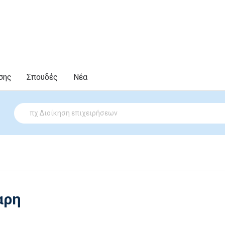
σης
Σπουδές
Νέα
αρη