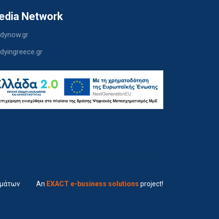
edia Network
dynow.gr
dyingreece.gr
ημάτων
An
EXACT e-business solutions
project!