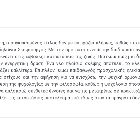
ng, ο συγκεκριμένος τίτλος δεν με εκφράζει πλήρως, καθώς πισ
 δηλώνω Σκεψιουργός. Με τον όρο αυτό εννοώ την διαδικασία 
έναντι στις «άβολες» καταστάσεις της ζωής. Πιστεύω πως μια δ
ν ενεργητική δράση. Ένα νέο πλαίσιο σκέψης αποτελεί το κλε
άζει καλλίτερα. Επιπλέον, είμαι παιδαγωγός προσχολικής ηλικί
ς στίχους και την αφήγηση για να ενισχύσω την ψυχική αρμονί
δεση της ψυχολογίας με την φιλοσοφία, καθώς η ψυχολογία αποτ
να απλοποιώ σύνθετες έννοιες και να τις μετατρέπω σε πρακτικά
ει τις καταστάσεις αποτελεσματικά, ιδίως όταν τα πράγματα δεν 