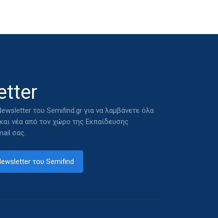
tter
ewsletter του Semifind.gr για να λαμβάνετε όλα
 και νέα από τον χώρο της Εκπαίδευσης
ail σας.
ewsletter του Semifind