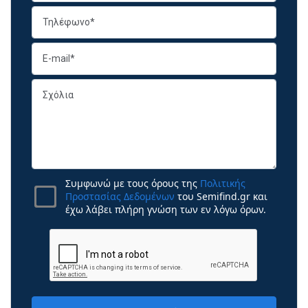
Συμφωνώ με τους όρους της
Πολιτικής
Προστασίας Δεδομένων
του Semifind.gr και
έχω λάβει πλήρη γνώση των εν λόγω όρων.