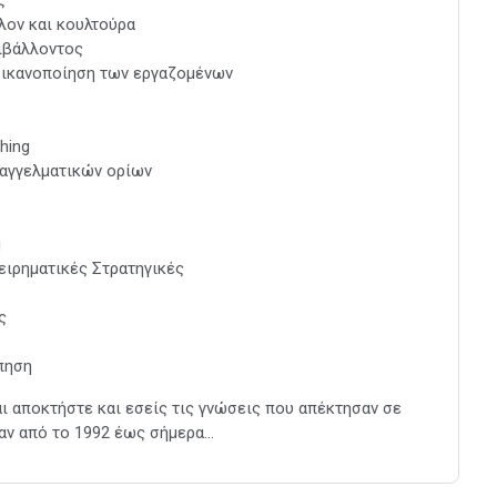
λον και κουλτούρα
ιβάλλοντος
ν ικανοποίηση των εργαζομένων
hing
παγγελματικών ορίων
g
ειρηματικές Στρατηγικές
ς
πηση
ι αποκτήστε και εσείς τις γνώσεις που απέκτησαν σε
ν από το 1992 έως σήμερα...