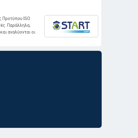
ς Προτύπου ISO
ές. Παράλληλα,
αι αναλύονται οι