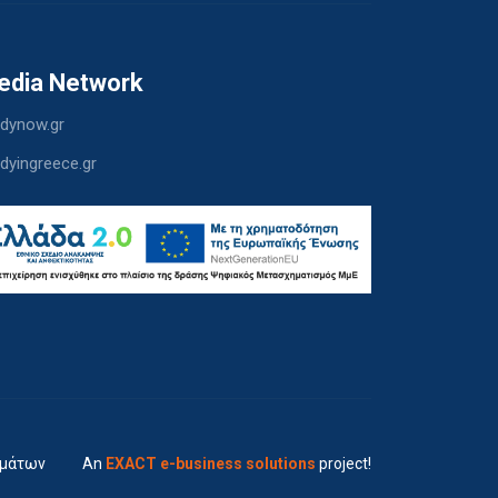
edia Network
dynow.gr
dyingreece.gr
ημάτων
An
EXACT e-business solutions
project!