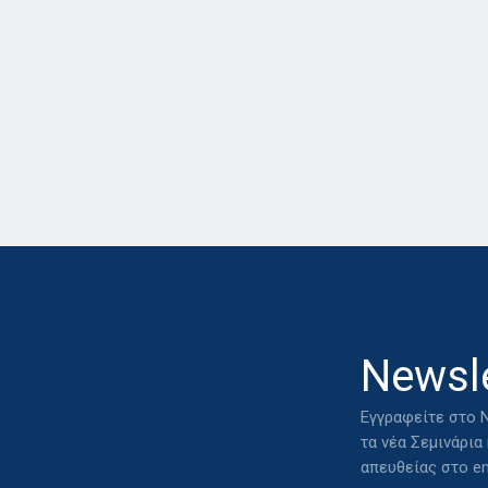
Newsle
Εγγραφείτε στο N
τα νέα Σεμινάρια
απευθείας στο em