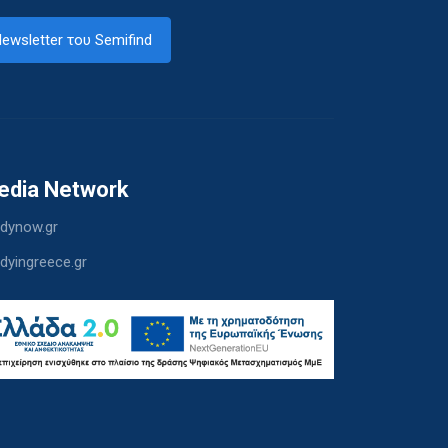
ewsletter του Semifind
edia Network
dynow.gr
dyingreece.gr