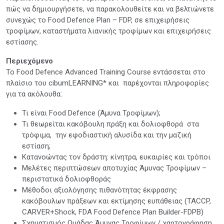
πώς να δημιουργήσετε, να παρακολουθείτε και να βελτιώνετε
συνεχώς τo Food Defence Plan – FDP, σε επιχειρήσεις
τροφίμων, καταστήματα λιανικής τροφίμων και επιχειρήσεις
εστίασης.
Περιεχόμενο
Το Food Defence Advanced Training Course εντάσσεται στο
πλαίσιο του cibumLEARNING* και παρέχονται πληροφορίες
για τα ακόλουθα:
Τι είναι Food Defence (Άμυνα Τροφίμων);
Τι θεωρείται κακόβουλη πράξη και δολιοφθορά στα
τρόφιμα, την εφοδιαστική αλυσίδα και την μαζική
εστίαση;
Κατανοώντας τον δράστη: κίνητρα, ευκαιρίες και τρόποι
Μελέτες περιπτώσεων αποτυχίας Άμυνας Τροφίμων –
περιστατικά δολιοφθοράς
Μέθοδοι αξιολόγησης πιθανότητας έκφρασης
κακόβουλων πράξεων και εκτίμησης ευπάθειας (TACCP,
CARVER+Shock, FDA Food Defence Plan Builder-FDPB)
Σχηματισμός Ομάδας Άμυνας Τροφίμων / χαρτογράφηση