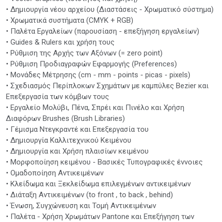
• Δημιουργία νέου αρχείου (Διαστάσεις - Χρωματικό σύστημα)
• Χρωματικά συστήματα (CMYK + RGB)
• Παλέτα Εργαλείων (παρουσίαση - επεξήγηση εργαλείων)
• Guides & Rulers και χρήση τους
• Ρύθμιση της Αρχής των Αξόνων (= zero point)
• Ρύθμιση Προδιαγραφών Εφαρμογής (Preferences)
• Μονάδες Μέτρησης (cm - mm - points - picas - pixels)
• Σχεδιασμός Περίπλοκων Σχημάτων με καμπύλες Bezier και
Επεξεργασία των κόμβων τους
• Εργαλείο Μολύβι, Πένα, Σπρέι και Πινέλο και Χρήση
Διαφόρων Brushes (Brush Libraries)
• Γέμισμα Ντεγκραντέ και Επεξεργασία του
• Δημιουργία Καλλιτεχνικού Κειμένου
• Δημιουργία και Χρήση πλαισίων κειμένου
• Μορφοποίηση κειμένου - Βασικές Τυπογραφικές έννοιες
• Ομαδοποίηση Αντικειμένων
• Κλείδωμα και Ξεκλείδωμα επιλεγμένων αντικειμένων
• Διάταξη Αντικειμένων (to front , to back , behind)
• Ένωση, Συγχώνευση και Τομή Αντικειμένων
• Παλέτα - Χρήση Χρωμάτων Pantone και Επεξήγηση των