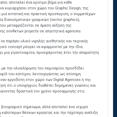
ator, αποτελεί ένα κρίσιμο βήμα για κάθε
να κυριαρχήσει στον χώρο του Graphic Design, της
πό μια εντατική και πρακτική προσέγγιση, ο συμμετέχων
α διανυσματικών γραφικών (vector graphics),
 που μεταφράζονται σε άμεση αύξηση της
ης σύνθετων projects σε απαιτητικά agencies.
 να παράγει υλικό υψηλής αισθητικής και τεχνικής
γικό concept μπορεί να εφαρμοστεί με την ίδια
ρι μια γιγαντοαφίσα, προσφέροντας έτσι την απαραίτητη
 με την ολοκλήρωση του σεμιναρίου προσδίδει
οφίλ του κατόχου, λειτουργώντας ως επίσημη
έναν εργοδότη στον χώρο των Digital Agencies ή της
ύηση ότι ο υποψήφιος διαθέτει δομημένες γνώσεις και
ειώνοντας δραστικά τον χρόνο προσαρμογής στις
ο βιογραφικό σημείωμα, αλλά αποτελεί ένα ισχυρό
η καλύτερων θέσεων εργασίας και την ταχύτερη ανέλιξη