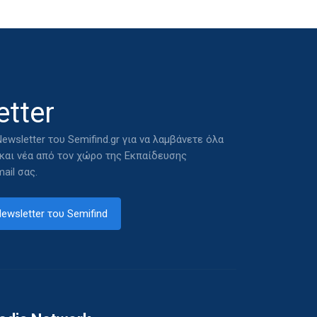
tter
ewsletter του Semifind.gr για να λαμβάνετε όλα
 και νέα από τον χώρο της Εκπαίδευσης
ail σας.
ewsletter του Semifind