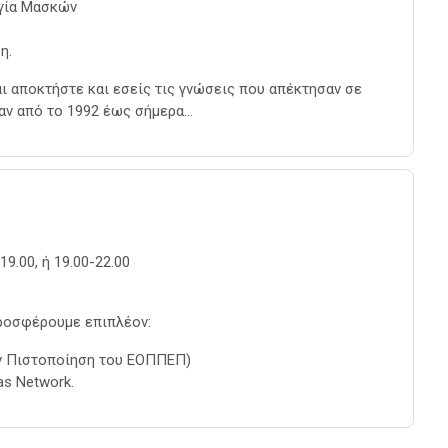
ργία Μασκών
η.
ι αποκτήστε και εσείς τις γνώσεις που απέκτησαν σε
ν από το 1992 έως σήμερα...
19.00, ή 19.00-22.00
προσφέρουμε επιπλέον:
ν Πιστοποίηση του ΕΟΠΠΕΠ)
as Network.