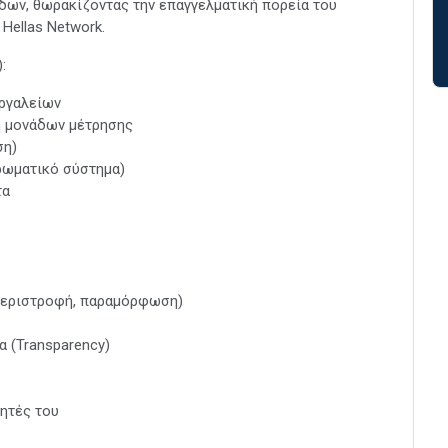
δων, θωρακίζοντας την επαγγελματική πορεία του
Hellas Network.
:
ργαλείων
η μονάδων μέτρησης
ση)
χρωματικό σύστημα)
τα
περιστροφή, παραμόρφωση)
α (Transparency)
τητές του