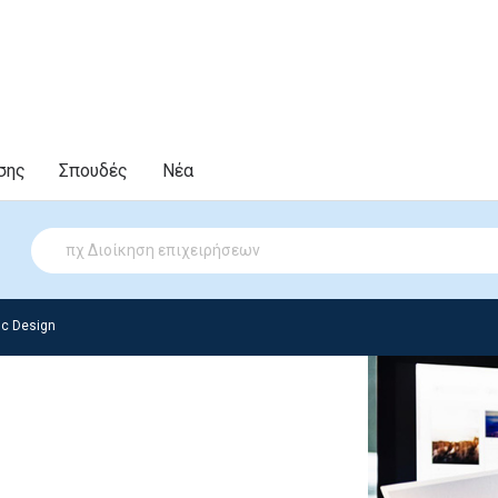
σης
Σπουδές
Νέα
ic Design