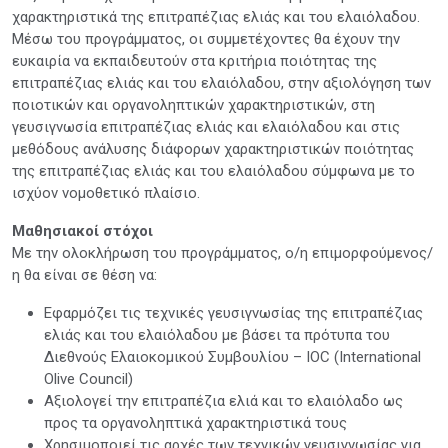
χαρακτηριστικά της επιτραπέζιας ελιάς και του ελαιόλαδου.
Μέσω του προγράμματος, οι συμμετέχοντες θα έχουν την
ευκαιρία να εκπαιδευτούν στα κριτήρια ποιότητας της
επιτραπέζιας ελιάς και του ελαιόλαδου, στην αξιολόγηση των
ποιοτικών και οργανοληπτικών χαρακτηριστικών, στη
γευσιγνωσία επιτραπέζιας ελιάς και ελαιόλαδου και στις
μεθόδους ανάλυσης διάφορων χαρακτηριστικών ποιότητας
της επιτραπέζιας ελιάς και του ελαιόλαδου σύμφωνα με το
ισχύον νομοθετικό πλαίσιο.
Μαθησιακοί στόχοι
Με την ολοκλήρωση του προγράμματος, ο/η επιμορφούμενος/
η θα είναι σε θέση να:
Εφαρμόζει τις τεχνικές γευσιγνωσίας της επιτραπέζιας
ελιάς και του ελαιόλαδου με βάσει τα πρότυπα του
Διεθνούς Ελαιοκομικού Συμβουλίου – IOC (International
Olive Council)
Αξιολογεί την επιτραπέζια ελιά και το ελαιόλαδο ως
προς τα οργανοληπτικά χαρακτηριστικά τους
Χρησιμοποιεί τις αρχές των τεχνικών γευσιγνωσίας για