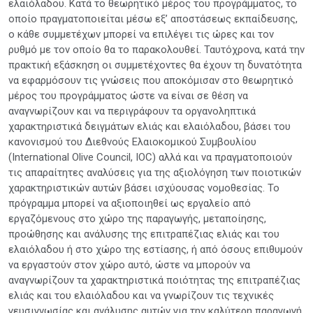
ελαιόλαδου. Κατά το θεωρητικό μέρος του προγράμματος, το
οποίο πραγματοποιείται μέσω εξ’ αποστάσεως εκπαίδευσης,
ο κάθε συμμετέχων μπορεί να επιλέγει τις ώρες και τον
ρυθμό με τον οποίο θα το παρακολουθεί. Ταυτόχρονα, κατά την
πρακτική εξάσκηση οι συμμετέχοντες θα έχουν τη δυνατότητα
να εφαρμόσουν τις γνώσεις που αποκόμισαν στο θεωρητικό
μέρος του προγράμματος ώστε να είναι σε θέση να
αναγνωρίζουν και να περιγράφουν τα οργανοληπτικά
χαρακτηριστικά δειγμάτων ελιάς και ελαιόλαδου, βάσει του
κανονισμού του Διεθνούς Ελαιοκομικού Συμβουλίου
(International Olive Council, IOC) αλλά και να πραγματοποιούν
τις απαραίτητες αναλύσεις για της αξιολόγηση των ποιοτικών
χαρακτηριστικών αυτών βάσει ισχύουσας νομοθεσίας. Το
πρόγραμμα μπορεί να αξιοποιηθεί ως εργαλείο από
εργαζόμενους στο χώρο της παραγωγής, μεταποίησης,
προώθησης και ανάλυσης της επιτραπέζιας ελιάς και του
ελαιόλαδου ή στο χώρο της εστίασης, ή από όσους επιθυμούν
να εργαστούν στον χώρο αυτό, ώστε να μπορούν να
αναγνωρίζουν τα χαρακτηριστικά ποιότητας της επιτραπέζιας
ελιάς και του ελαιόλαδου και να γνωρίζουν τις τεχνικές
γευσιγνωσίας και ανάλυσης αυτών για την καλύτερη παραγωγή