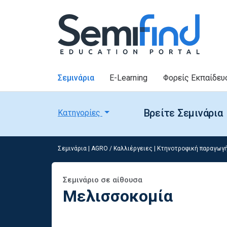
Σεμινάρια
E-Learning
Φορείς Εκπαίδευ
Βρείτε Σεμινάρια
Κατηγορίες
Σεμινάρια
|
AGRO / Καλλιέργειες
|
Κτηνοτροφική παραγωγή
Σεμινάριο σε αίθουσα
Μελισσοκομία