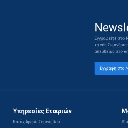
Newsle
Εγγραφείτε στο N
τα νέα Σεμινάρια
απευθείας στο em
Εγγραφή στο N
Υπηρεσίες Εταιριών
M
Καταχώρηση Σεμιναρίου
Stu