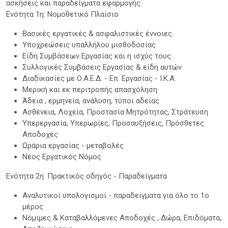
ασκήσεις και παραδείγματα εφαρμογής.
Ενότητα 1η: Νομοθετικό Πλαίσιο
Βασικές εργατικές & ασφαλιστικές έννοιες
Υποχρεώσεις υπαλλήλου μισθοδοσίας
Είδη Συμβάσεων Εργασίας και η ισχύς τους.
Συλλογικές Συμβάσεις Εργασίας & είδη αυτών
Διαδικασίες με Ο.Α.Ε.Δ. - Επ. Εργασίας - Ι.Κ.Α.
Μερική και εκ περιτροπής απασχόληση
Άδεια , ερμηνεία, ανάλυση, τύποι αδείας
Ασθένεια, Λοχεία, Προστασία Μητρότητας, Στράτευση
Υπερεργασία, Υπερωρίες, Προσαυξήσεις, Πρόσθετες
Αποδοχές
Ωράρια εργασίας - μεταβολές
Νέος Εργατικός Νόμος
Ενότητα 2η: Πρακτικός οδηγός - Παραδείγματα
Αναλυτικοί υπολογισμοί - παραδείγματα για όλο το 1ο
μέρος
Νόμιμες & Καταβαλλόμενες Αποδοχές , Δώρα, Επιδόματα,