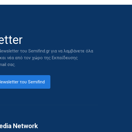
tter
ewsletter του Semifind.gr για να λαμβάνετε όλα
 και νέα από τον χώρο της Εκπαίδευσης
ail σας.
ewsletter του Semifind
edia Network