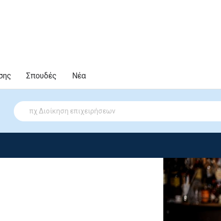
σης
Σπουδές
Νέα