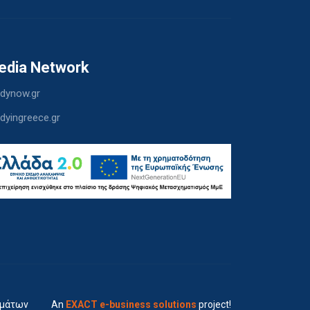
edia Network
dynow.gr
dyingreece.gr
ημάτων
An
EXACT e-business solutions
project!