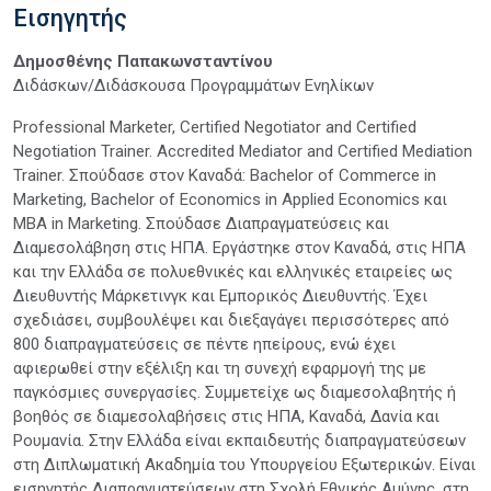
Εισηγητής
Δημοσθένης Παπακωνσταντίνου
Διδάσκων/Διδάσκουσα Προγραμμάτων Ενηλίκων
Professional Marketer, Certified Negotiator and Certified
Negotiation Trainer. Accredited Mediator and Certified Mediation
Trainer. Σπούδασε στον Καναδά: Bachelor of Commerce in
Marketing, Bachelor of Economics in Applied Economics και
MBA in Marketing. Σπούδασε Διαπραγματεύσεις και
Διαμεσολάβηση στις ΗΠΑ. Εργάστηκε στον Καναδά, στις ΗΠΑ
και την Ελλάδα σε πολυεθνικές και ελληνικές εταιρείες ως
Διευθυντής Μάρκετινγκ και Εμπορικός Διευθυντής. Έχει
σχεδιάσει, συμβουλέψει και διεξαγάγει περισσότερες από
800 διαπραγματεύσεις σε πέντε ηπείρους, ενώ έχει
αφιερωθεί στην εξέλιξη και τη συνεχή εφαρμογή της με
παγκόσμιες συνεργασίες. Συμμετείχε ως διαμεσολαβητής ή
βοηθός σε διαμεσολαβήσεις στις ΗΠΑ, Καναδά, Δανία και
Ρουμανία. Στην Ελλάδα είναι εκπαιδευτής διαπραγματεύσεων
στη Διπλωματική Ακαδημία του Υπουργείου Εξωτερικών. Είναι
εισηγητής Διαπραγματεύσεων στη Σχολή Εθνικής Αμύνης, στη