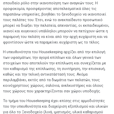
σπουδαίο ρόλο στην ικανοποίηση των αναγκών τους. Η
οροφοκομία, προσφέροντας αποτελεσματικά όλες τις
παραπάνω υπηρεσίες, βοηθάει το ξενοδοχείο να ικανοποιεί
τους πελάτες του. Έτσι, ενώ το ανεκπαίδευτο προσωπικό
μπορεί να διώξει την πελατεία, απεναντίας, οι εκπαιδευμένοι,
ικανοί και ευγενικοί υπάλληλοι μπορούν να πετύχουν ώστε η
παραμονή του πελάτη να είναι από την αρχή ευχάριστη και να
φροντίσουν ώστε να παραμείνει ευχάριστη ως το τέλος.
Η υπευθυνότητα του Housekeeping αρχίζει από την επιλογή
των υφασμάτων, την αγορά επίπλων και όλων γενικά των
στοιχείων που αποτελούν την επίπλωση και συνεχίζεται με
τον καθαρισμό της επίπλωσης, τη συντήρηση, την επισκευή,
καθώς και την τελική αντικατάστασή τους. Ακόμα
περιλαμβάνει, εκτός από τα δωμάτια των πελατών, τους
κοινόχρηστους χώρους, σαλόνια, ανελκυστήρες και όλους
τους χώρους που χαρακτηρίζονται σαν χώροι υποδοχής.
Το τμήμα του Housekeeping έχει επίσης στις αρμοδιότητές
του την υπευθυνότητα και διαχείριση εξοπλισμού και υλικών
για όλο το Ξενοδοχείο (λινά, ιματισμός, υλικά καθαρισμού