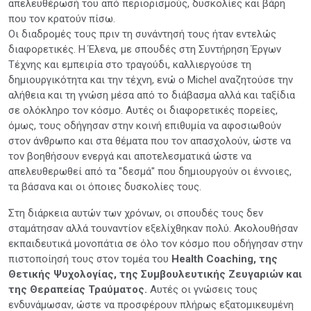
απελευθέρωσή του από περιορισμούς, δυσκολίες και βάρη
που τον κρατούν πίσω.
Οι διαδρομές τους πριν τη συνάντησή τους ήταν εντελώς
διαφορετικές. Η Έλενα, με σπουδές στη Συντήρηση Έργων
Τέχνης και εμπειρία στο τραγούδι, καλλιεργούσε τη
δημιουργικότητα και την τέχνη, ενώ ο Michel αναζητούσε την
αλήθεια και τη γνώση μέσα από το διάβασμα αλλά και ταξίδια
σε ολόκληρο τον κόσμο. Αυτές οι διαφορετικές πορείες,
όμως, τους οδήγησαν στην κοινή επιθυμία να αφοσιωθούν
στον άνθρωπο και στα θέματα που τον απασχολούν, ώστε να
τον βοηθήσουν ενεργά και αποτελεσματικά ώστε να
απελευθερωθεί από τα "δεσμά" που δημιουργούν οι έννοιες,
τα βάσανα και οι όποιες δυσκολίες τους.
Στη διάρκεια αυτών των χρόνων, οι σπουδές τους δεν
σταμάτησαν αλλά τουναντίον εξελίχθηκαν πολύ. Ακολουθήσαν
εκπαιδευτικά μονοπάτια σε όλο τον κόσμο που οδήγησαν στην
πιστοποίησή τους στον τομέα του
Health Coaching, της
Θετικής Ψυχολογίας, της Συμβουλευτικής Ζευγαριών και
της Θεραπείας Τραύματος.
Αυτές οι γνώσεις τους
ενδυνάμωσαν, ώστε να προσφέρουν πλήρως εξατομικευμένη