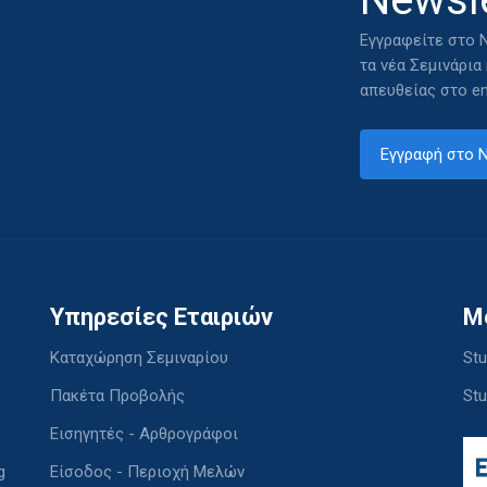
Εγγραφείτε στο N
τα νέα Σεμινάρια
απευθείας στο em
Εγγραφή στο N
Υπηρεσίες Εταιριών
M
Καταχώρηση Σεμιναρίου
Stu
Πακέτα Προβολής
Stu
Εισηγητές - Αρθρογράφοι
g
Είσοδος - Περιοχή Μελών