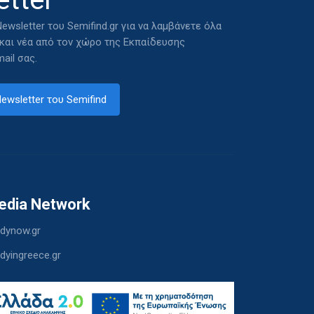
ewsletter του Semifind.gr για να λαμβάνετε όλα
 και νέα από τον χώρο της Εκπαίδευσης
ail σας.
ewsletter του Semifind
edia Network
dynow.gr
dyingreece.gr