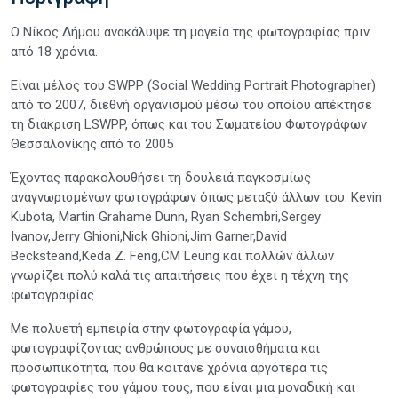
Ο Νίκος Δήμου ανακάλυψε τη μαγεία της φωτογραφίας πριν
από 18 χρόνια.
Είναι μέλος του SWPP (Social Wedding Portrait Photographer)
από το 2007, διεθνή οργανισμού μέσω του οποίου απέκτησε
τη διάκριση LSWPP, όπως και του Σωματείου Φωτογράφων
Θεσσαλονίκης από το 2005
Έχοντας παρακολουθήσει τη δουλειά παγκοσμίως
αναγνωρισμένων φωτογράφων όπως μεταξύ άλλων του: Kevin
Kubota, Martin Grahame Dunn, Ryan Schembri,Sergey
Ivanov,Jerry Ghioni,Nick Ghioni,Jim Garner,David
Becksteand,Keda Z. Feng,CM Leung και πολλών άλλων
γνωρίζει πολύ καλά τις απαιτήσεις που έχει η τέχνη της
φωτογραφίας.
Με πολυετή εμπειρία στην φωτογραφία γάμου,
φωτογραφίζοντας ανθρώπους με συναισθήματα και
προσωπικότητα, που θα κοιτάνε χρόνια αργότερα τις
φωτογραφίες του γάμου τους, που είναι μια μοναδική και