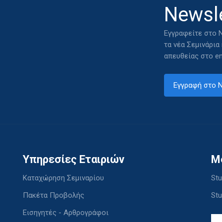
Newsle
Εγγραφείτε στο N
τα νέα Σεμινάρια
απευθείας στο em
Εγγραφή στο N
Υπηρεσίες Εταιριών
M
Καταχώρηση Σεμιναρίου
Stu
Πακέτα Προβολής
Stu
Εισηγητές - Αρθρογράφοι