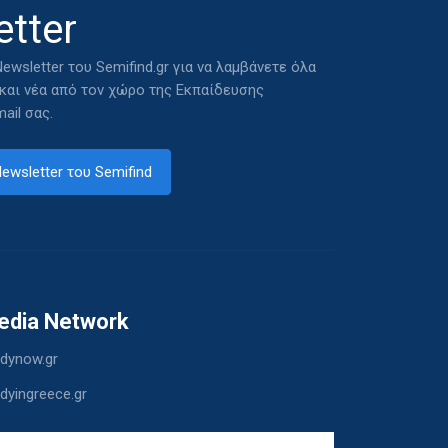
tter
ewsletter του Semifind.gr για να λαμβάνετε όλα
 και νέα από τον χώρο της Εκπαίδευσης
ail σας.
ewsletter του Semifind
edia Network
dynow.gr
dyingreece.gr