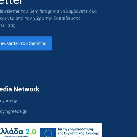
ewsletter του Semifind.gr για να λαμβάνετε όλα
 και νέα από τον χώρο της Εκπαίδευσης
ail σας.
ewsletter του Semifind
edia Network
dynow.gr
dyingreece.gr