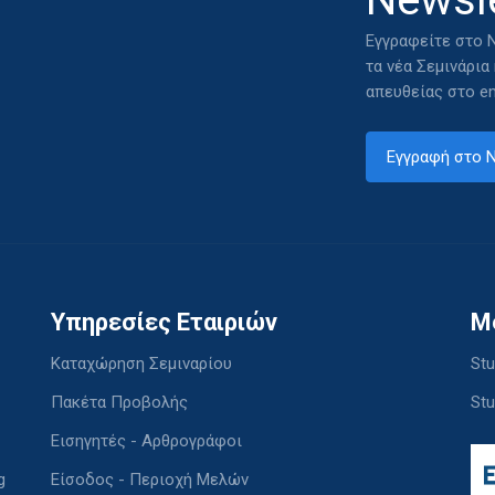
Εγγραφείτε στο N
τα νέα Σεμινάρια
απευθείας στο em
Εγγραφή στο N
Υπηρεσίες Εταιριών
M
Καταχώρηση Σεμιναρίου
Stu
Πακέτα Προβολής
Stu
Εισηγητές - Αρθρογράφοι
g
Είσοδος - Περιοχή Μελών