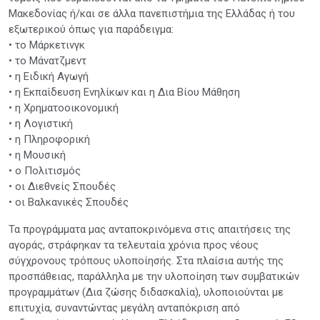
Μακεδονίας ή/και σε άλλα πανεπιστήμια της Ελλάδας ή του
εξωτερικού όπως για παράδειγμα:
• το Μάρκετινγκ
• το Μάνατζμεντ
• η Ειδική Αγωγή
• η Εκπαίδευση Ενηλίκων και η Δια Βίου Μάθηση
• η Χρηματοοικονομική
• η Λογιστική
• η Πληροφορική
• η Μουσική
• ο Πολιτισμός
• οι Διεθνείς Σπουδές
• οι Βαλκανικές Σπουδές
Τα προγράμματα μας ανταποκρινόμενα στις απαιτήσεις της
αγοράς, στράφηκαν τα τελευταία χρόνια προς νέους
σύγχρονους τρόπους υλοποίησής. Στα πλαίσια αυτής της
προσπάθειας, παράλληλα με την υλοποίηση των συμβατικών
προγραμμάτων (Δια ζώσης διδασκαλία), υλοποιούνται με
επιτυχία, συναντώντας μεγάλη ανταπόκριση από