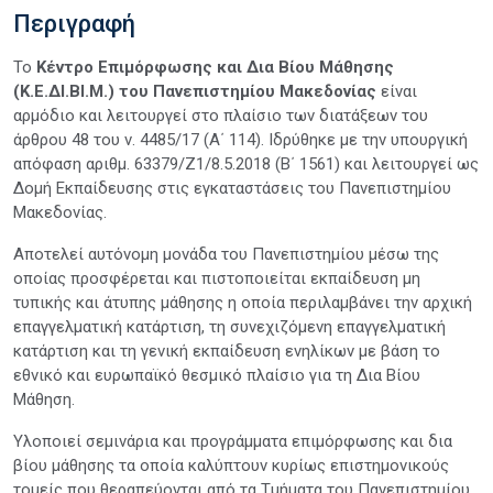
Περιγραφή
Το
Κέντρο Επιμόρφωσης και Δια Βίου Μάθησης
(Κ.Ε.ΔΙ.ΒΙ.Μ.) του Πανεπιστημίου Μακεδονίας
είναι
αρμόδιο και λειτουργεί στο πλαίσιο των διατάξεων του
άρθρου 48 του ν. 4485/17 (Α΄ 114). Ιδρύθηκε με την υπουργική
απόφαση αριθμ. 63379/Ζ1/8.5.2018 (Β΄ 1561) και λειτουργεί ως
Δομή Εκπαίδευσης στις εγκαταστάσεις του Πανεπιστημίου
Μακεδονίας.
Αποτελεί αυτόνομη μονάδα του Πανεπιστημίου μέσω της
οποίας προσφέρεται και πιστοποιείται εκπαίδευση μη
τυπικής και άτυπης μάθησης η οποία περιλαμβάνει την αρχική
επαγγελματική κατάρτιση, τη συνεχιζόμενη επαγγελματική
κατάρτιση και τη γενική εκπαίδευση ενηλίκων με βάση το
εθνικό και ευρωπαϊκό θεσμικό πλαίσιο για τη Δια Βίου
Μάθηση.
Υλοποιεί σεμινάρια και προγράμματα επιμόρφωσης και δια
βίου μάθησης τα οποία καλύπτουν κυρίως επιστημονικούς
τομείς που θεραπεύονται από τα Τμήματα του Πανεπιστημίου