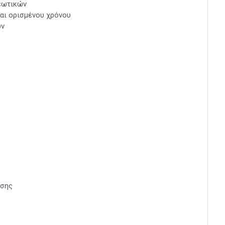
εωτικών
αι ορισμένου χρόνου
ών
ησης