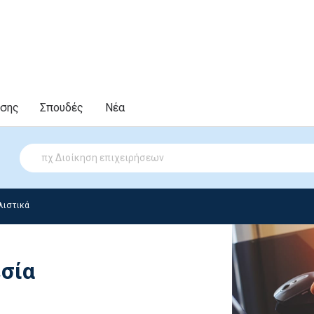
υσης
Σπουδές
Νέα
λιστικά
σία