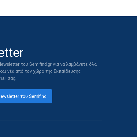
tter
ewsletter του Semifind.gr για να λαμβάνετε όλα
 και νέα από τον χώρο της Εκπαίδευσης
ail σας.
ewsletter του Semifind