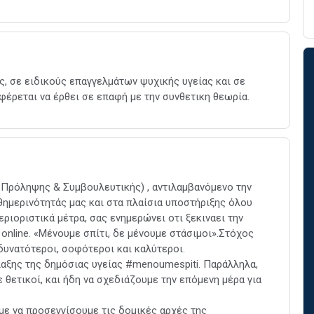
, σε ειδικούς επαγγελμάτων ψυχικής υγείας και σε
φέρεται να έρθει σε επαφή με την συνθετικη θεωρία.
ο Πρόληψης & Συμβουλευτικής) , αντιλαμβανόμενο την
θημερινότητάς μας και στα πλαίσια υποστήριξης όλου
εριοριστικά μέτρα, σας ενημερώνει οτι ξεκιναει την
nline. «Μένουμε σπίτι, δε μένουμε στάσιμοι».Στόχος
δυνατότεροι, σοφότεροι και καλύτεροι.
λαξης της δημόσιας υγείας #menoumespiti. Παράλληλα,
 θετικοί, και ήδη να σχεδιάζουμε την επόμενη μέρα για
με να προσεγγίσουμε τις δομικές αρχές της