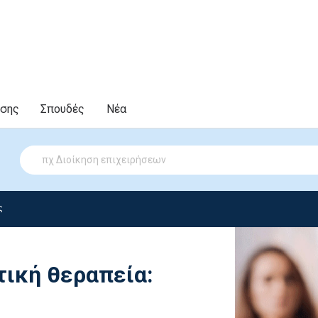
υσης
Σπουδές
Νέα
ς
τική θεραπεία: