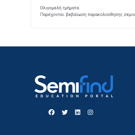
Ολιγομελή τμήματα.
Παρέχονται: βεβαίωση παρακολούθησης σεμιν