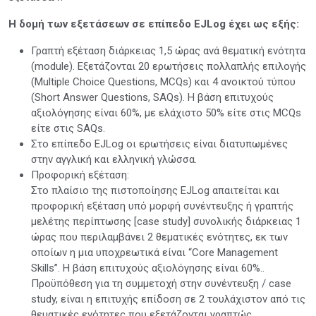
Η δομή των εξετάσεων σε επίπεδο EJLog έχει ως εξής:
Γραπτή εξέταση διάρκειας 1,5 ώρας ανά θεματική ενότητα
(module). Eξετάζονται 20 ερωτήσεις πολλαπλής επιλογής
(Multiple Choice Questions, MCQs) και 4 ανοικτού τύπου
(Short Answer Questions, SAQs). Η βάση επιτυχούς
αξιολόγησης είναι 60%, με ελάχιστο 50% είτε στις MCQs
είτε στις SAQs.
Στο επίπεδο EJLog οι ερωτήσεις είναι διατυπωμένες
στην αγγλική και ελληνική γλώσσα.
Προφορική εξέταση:
Στο πλαίσιο της πιστοποίησης EJLog απαιτείται και
προφορική εξέταση υπό μορφή συνέντευξης ή γραπτής
μελέτης περίπτωσης [case study] συνολικής διάρκειας 1
ώρας που περιλαμβάνει 2 θεματικές ενότητες, εκ των
οποίων η μια υποχρεωτικά είναι “Core Management
Skills”. Η βάση επιτυχούς αξιολόγησης είναι 60%..
Προϋπόθεση για τη συμμετοχή στην συνέντευξη / case
study, είναι η επιτυχής επίδοση σε 2 τουλάχιστον από τις
θεματικές ενότητες που εξετάζονται γραπτώς.