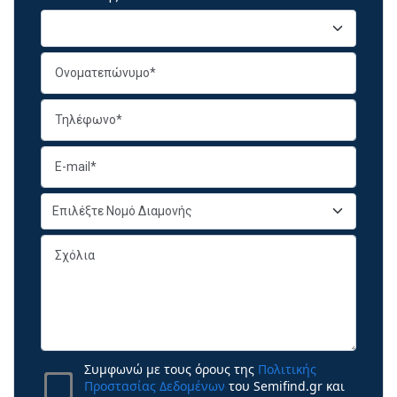
Συμφωνώ με τους όρους της
Πολιτικής
Προστασίας Δεδομένων
του Semifind.gr και