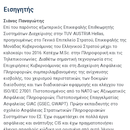
Εισηγητής
Σιάνας Παναγιώτης
Επί του παρόντος εξωτερικός Επικεφαλής Επιθεωρητής
Συστημάτων Διαχείρισης στην TUV AUSTRIA Hellas,
προηγουμένως στο Γενικό Επιτελείο Στρατού, Επικεφαλής της
Μονάδας Κυβερνοάμυνας του Ελληνικού Στρατού μέχρι το
καλοκαίρι του 2016. Κατέχω M.Sc. στην Πληροφορική και τις
Τηλεπικοινωνίες. Διαθέτω σημαντική τεχνογνωσία στις
Επιχειρήσεις Κυβερνοάμυνας και στη Διαχείριση Ασφάλειας
Πληροφοριών, συμπεριλαμβανομένης της ανίχνευσης
εισβολής, του χειρισμού περιστατικών, των δοκιμών
διείσδυσης και των διαδικασιών εφαρμογής και ελέγχου του
ISO/IEC 27001. Πιστοποιημένος από το NATO ως Αξιωματικός
Ασφάλειας Πληροφοριών, Πιστοποιημένος Επαγγελματίας
Ασφαλείας GIAC (GSEC, GWAPT). Πρώην εκπαιδευτής στο
σχολείο Ασφάλειας Στρατιωτικών Πληροφοριακών
Συστημάτων του ΕΣ. Έχω συμμετάσχει σε πολλά έργα
ασφάλειας και ανάπτυξης CIS και έχω πραγματοποιήσει
έλεγχο ασφαλούς κώδικα για ορισμένα από αυτά. Ήμουν