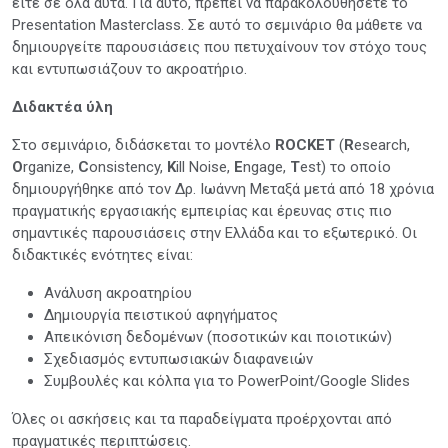
είτε σε όλα αυτά. Για αυτό, πρέπει να παρακολουθήσετε το
Presentation Masterclass. Σε αυτό το σεμινάριο θα μάθετε να
δημιουργείτε παρουσιάσεις που πετυχαίνουν τον στόχο τους
και εντυπωσιάζουν το ακροατήριο.
Διδακτέα ύλη
Στο σεμινάριο, διδάσκεται το μοντέλο
ROCKET
(
R
esearch,
O
rganize,
C
onsistency,
K
ill Noise,
E
ngage,
T
est) το οποίο
δημιουργήθηκε από τον Δρ. Ιωάννη Μεταξά μετά από 18 χρόνια
πραγματικής εργασιακής εμπειρίας και έρευνας στις πιο
σημαντικές παρουσιάσεις στην Ελλάδα και το εξωτερικό. Οι
διδακτικές ενότητες είναι:
Ανάλυση ακροατηρίου
Δημιουργία πειστικού αφηγήματος
Απεικόνιση δεδομένων (ποσοτικών και ποιοτικών)
Σχεδιασμός εντυπωσιακών διαφανειών
Συμβουλές και κόλπα για το PowerPoint/Google Slides
Όλες οι ασκήσεις και τα παραδείγματα προέρχονται από
πραγματικές περιπτώσεις.