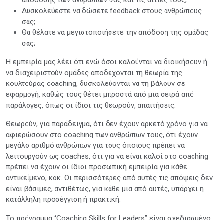
Δυσκολεύεστε να δώσετε feedback στους ανθρώπους
σας;
Θα θέλατε να μεγιστοποιήσετε την απόδοση της ομάδας
σας;
Η εμπειρία μας λέει ότι ενώ όσοι καλούνται να διοικήσουν ή
να διαχειριστούν ομάδες αποδέχονται τη θεωρία της
κουλτούρας coaching, δυσκολεύονται να τη βάλουν σε
εφαρμογή, καθώς τους θέτει μπροστά από μια σειρά από
παράλογες, όπως οι ίδιοι τις θεωρούν, απαιτήσεις.
Θεωρούν, για παράδειγμα, ότι δεν έχουν αρκετό χρόνο για να
αφιερώσουν στο coaching των ανθρώπων τους, ότι έχουν
μεγάλο αριθμό ανθρώπων για τους όποιους πρέπει να
λειτουργούν ως coaches, ότι για να είναι καλοί στο coaching
πρέπει να έχουν οι ίδιοι προσωπική εμπειρία για κάθε
αντικείμενο, κοκ. Οι περισσότερες από αυτές τις απόψεις δεν
είναι βάσιμες, αντιθέτως, για κάθε μια από αυτές, υπάρχει η
κατάλληλη προσέγγιση ή πρακτική.
Το πρόγραμμα “Coaching Skills for Leaders” είναι σχεδιασμένο