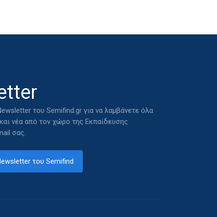
tter
ewsletter του Semifind.gr για να λαμβάνετε όλα
 και νέα από τον χώρο της Εκπαίδευσης
ail σας.
ewsletter του Semifind