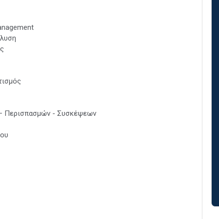
anagement
άλυση
ς
τισμός
 – Περισπασμών - Συσκέψεων
ρου