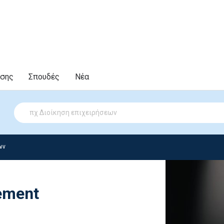
υσης
Σπουδές
Νέα
ων
ement