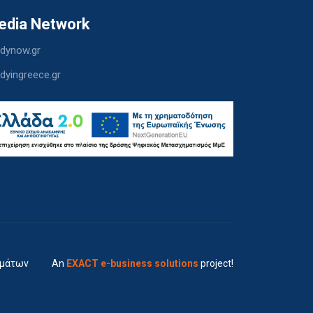
edia Network
dynow.gr
dyingreece.gr
ημάτων
An
EXACT e-business solutions
project!